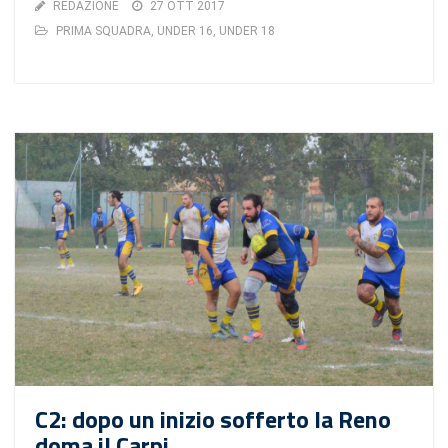
REDAZIONE
27 OTT 2017
PRIMA SQUADRA
,
UNDER 16
,
UNDER 18
C2: dopo un inizio sofferto la Reno
doma il Carpi