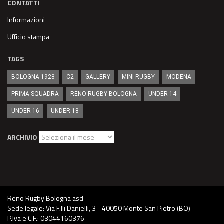
CONTATTI
Informazioni
Ufficio stampa
TAGS
BOLOGNA 1928
C2
GALLERY
MINI RUGBY
MODENA
PRIMA SQUADRA
RENO RUGBY BOLOGNA
UNDER 14
UNDER 16
UNDER 18
Archivio
ARCHIVIO
Reno Rugby Bologna asd
Sede legale: Via F.lli Danielli, 3 - 40050 Monte San Pietro (BO)
P.Iva e C.F.: 03044160376