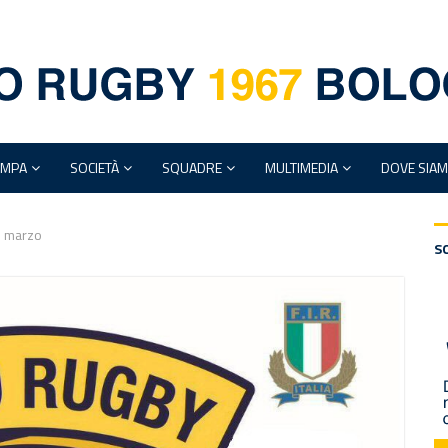
AMPA
SOCIETÀ
SQUADRE
MULTIMEDIA
DOVE SIA
5 marzo
S