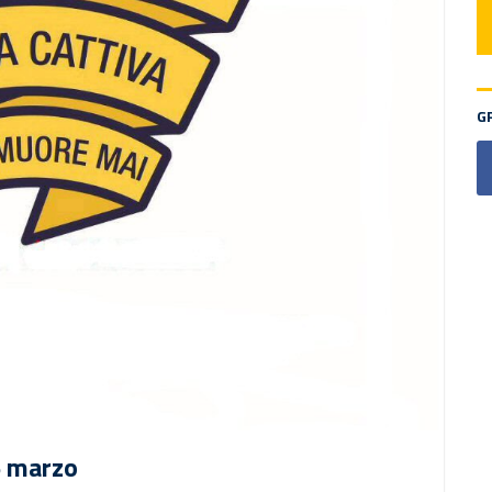
G
5 marzo