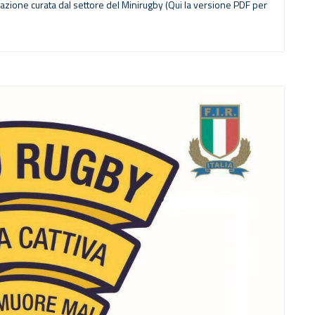
azione curata dal settore del Minirugby (Qui la versione PDF per