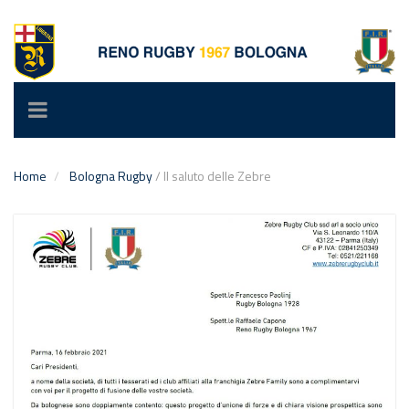
Toggle
navigation
Home
Bologna Rugby
/
Il saluto delle Zebre