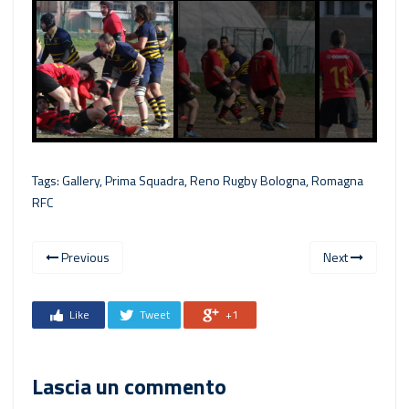
Next
Tags:
Gallery
,
Prima Squadra
,
Reno Rugby Bologna
,
Romagna
RFC
Previous
Next
Like
Tweet
+1
Lascia un commento