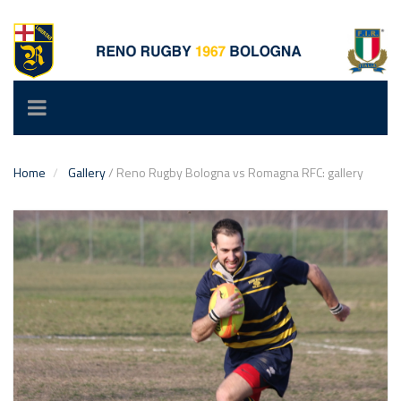
Toggle
navigation
Home
Gallery
/
Reno Rugby Bologna vs Romagna RFC: gallery